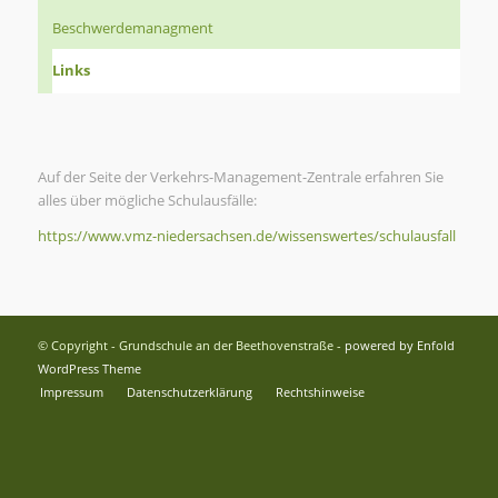
Beschwerdemanagment
Links
Auf der Seite der Verkehrs-Management-Zentrale erfahren Sie
alles über mögliche Schulausfälle:
https://www.vmz-niedersachsen.de/wissenswertes/schulausfall
© Copyright - Grundschule an der Beethovenstraße -
powered by Enfold
WordPress Theme
Impressum
Datenschutzerklärung
Rechtshinweise