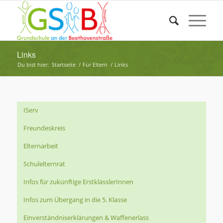
Links
Du bist hier:
Startseite
/
Für Eltern
/
Links
IServ
Freundeskreis
Elternarbeit
Schulelternrat
Infos für zukünftige ErstklässlerInnen
Infos zum Übergang in die 5. Klasse
Einverständniserklärungen & Waffenerlass