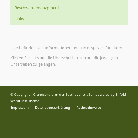
Beschwerdemanagment
Links
Hier befinden sich Informationen und Links speziell für Eltern.
Klicken Sie links auf die Überschriften, um auf die jeweiligen
Unterseiten zu gelangen.
© Copyright - Grundschule an der Beethovenstraße -
powered by Enfold
WordPress Theme
Impressum
Datenschutzerklärung
Rechtshinweise